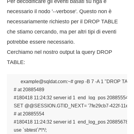
Per decodificare gli eventi basati su riga è
necessario il nodo '--verbose'. Questo non è
necessariamente richiesto per il DROP TABLE
che stiamo cercando, ma per altri tipi di eventi
potrebbe essere necessario.
Cerchiamo nel nostro output la query DROP
TABLE:
example@sqldat.com:~# grep -B 7 -A 1 "DROP TABLE"
# at 20885489

#180418 11:24:32 server id 1  end_log_pos 20885554 CR
SET @@SESSION.GTID_NEXT= '7fe29cb7-422f-11e8-b48
# at 20885554

#180418 11:24:32 server id 1  end_log_pos 20885678 CRC
use `sbtest`/*!*/;
