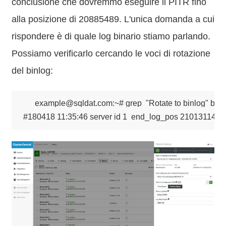
conclusione che dovremmo eseguire il PITR fino
alla posizione di 20885489. L'unica domanda a cui
rispondere è di quale log binario stiamo parlando.
Possiamo verificarlo cercando le voci di rotazione
del binlog:
example@sqldat.com:~# grep  "Rotate to binlog" binlo
#180418 11:35:46 server id 1  end_log_pos 21013114 CR