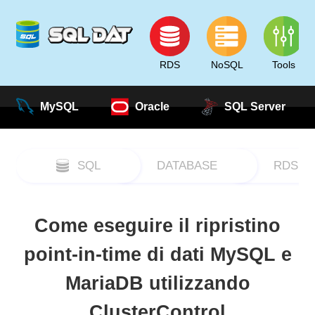
RDS
NoSQL
Tools
MySQL
Oracle
SQL Server
SQL
DATABASE
RDS
Come eseguire il ripristino
point-in-time di dati MySQL e
MariaDB utilizzando
ClusterControl