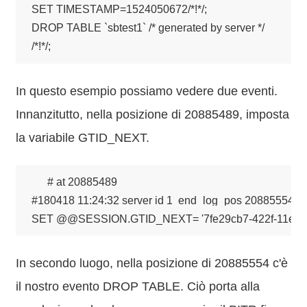
SET TIMESTAMP=1524050672/*!*/;

DROP TABLE `sbtest1` /* generated by server */

/*!*/;
In questo esempio possiamo vedere due eventi.
Innanzitutto, nella posizione di 20885489, imposta
la variabile GTID_NEXT.
# at 20885489

#180418 11:24:32 server id 1  end_log_pos 20885554 CR
SET @@SESSION.GTID_NEXT= '7fe29cb7-422f-11e8-b48
In secondo luogo, nella posizione di 20885554 c'è
il nostro evento DROP TABLE. Ciò porta alla