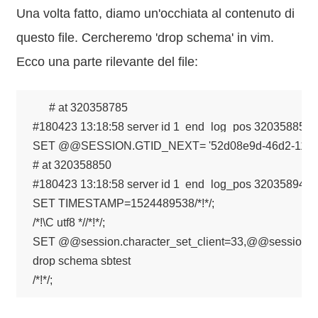
Una volta fatto, diamo un'occhiata al contenuto di
questo file. Cercheremo 'drop schema' in vim.
Ecco una parte rilevante del file:
# at 320358785

#180423 13:18:58 server id 1  end_log_pos 320358850
SET @@SESSION.GTID_NEXT= '52d08e9d-46d2-11e8-aa1
# at 320358850

#180423 13:18:58 server id 1  end_log_pos 320358946 CR
SET TIMESTAMP=1524489538/*!*/;

/*!\C utf8 *//*!*/;

SET @@session.character_set_client=33,@@session.coll
drop schema sbtest

/*!*/;