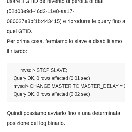
usare il GTID dell'evento di perdita di dati
(52d08e9d-46d2-11e8-aa17-
080027e8bf1b:443415) e riprodurre le query fino a
quel GTID.
Per prima cosa, fermiamo lo slave e disabilitiamo
il ritardo:
mysql> STOP SLAVE;

Query OK, 0 rows affected (0.01 sec)

mysql> CHANGE MASTER TO MASTER_DELAY = 0;

Query OK, 0 rows affected (0.02 sec)
Quindi possiamo avviarlo fino a una determinata
posizione del log binario.