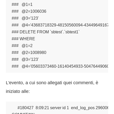
###   @1=1

###   @2=1006036

###   @3='123'

###   @4='43683718329-48150560094-43449649167-51
### DELETE FROM `sbtest`.`sbtest1`

### WHERE

###   @1=2

###   @2=1008980

###   @3='123'

###   @4='05603373460-16140454933-50476449060-0
L'evento, a cui sono allegati quei commenti, è
iniziato alle:
#180427  8:09:21 server id 1  end_log_pos 29600687