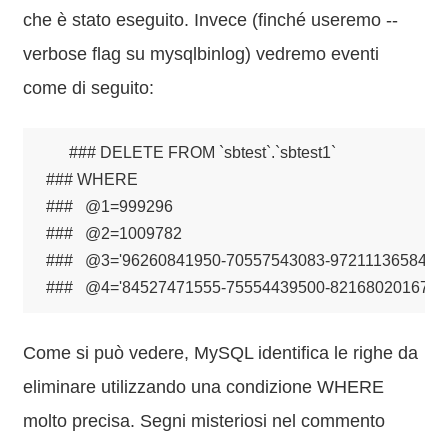
che è stato eseguito. Invece (finché useremo --
verbose flag su mysqlbinlog) vedremo eventi
come di seguito:
### DELETE FROM `sbtest`.`sbtest1`

### WHERE

###   @1=999296

###   @2=1009782

###   @3='96260841950-70557543083-97211136584-7
###   @4='84527471555-75554439500-82168020167-1
Come si può vedere, MySQL identifica le righe da
eliminare utilizzando una condizione WHERE
molto precisa. Segni misteriosi nel commento