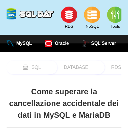
RDS
NoSQL
Tools
MySQL
Oracle
SQL Server
SQL
DATABASE
RDS
Come superare la
cancellazione accidentale dei
dati in MySQL e MariaDB