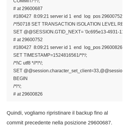
COMMIT/*!*/;

# at 29600687

#180427  8:09:21 server id 1  end_log_pos 29600752 C
/*!50718 SET TRANSACTION ISOLATION LEVEL READ C
SET @@SESSION.GTID_NEXT= '0c695e13-4931-11e8-9f2f
# at 29600752

#180427  8:09:21 server id 1  end_log_pos 29600826 CRC
SET TIMESTAMP=1524816561/*!*/;

/*!\C utf8 *//*!*/;

SET @@session.character_set_client=33,@@session.coll
BEGIN

/*!*/;

# at 29600826
Quindi, vogliamo ripristinare il backup fino al
commit precedente nella posizione 29600687.