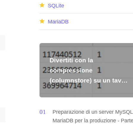
SQLite
MariaDB
Divertiti con la
compressione
(columnstore) su un tavolo
molto grande – parte 2
Preparazione di un server MySQL
MariaDB per la produzione - Part
prima