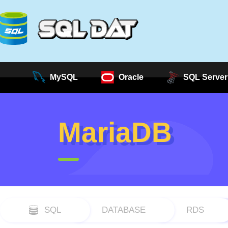
MySQL
Oracle
SQL Server
MariaDB
SQL
DATABASE
RDS