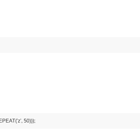
('z', 50)));