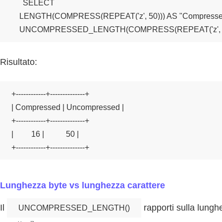
SELECT

    LENGTH(COMPRESS(REPEAT('z', 50))) AS "Compressed
    UNCOMPRESSED_LENGTH(COMPRESS(REPEAT('z', 50
Risultato:
+------------+--------------+

| Compressed | Uncompressed |

+------------+--------------+

|         16 |           50 |

+------------+--------------+
Lunghezza byte vs lunghezza carattere
Il
rapporti sulla lungh
UNCOMPRESSED_LENGTH()