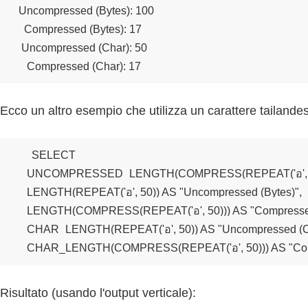
 Uncompressed (Bytes): 100

   Compressed (Bytes): 17

  Uncompressed (Char): 50

    Compressed (Char): 17
Ecco un altro esempio che utilizza un carattere tailande
SELECT 

    UNCOMPRESSED_LENGTH(COMPRESS(REPEAT('อ', 
    LENGTH(REPEAT('อ', 50)) AS "Uncompressed (Bytes)",

    LENGTH(COMPRESS(REPEAT('อ', 50))) AS "Compressed 
    CHAR_LENGTH(REPEAT('อ', 50)) AS "Uncompressed (Ch
    CHAR_LENGTH(COMPRESS(REPEAT('อ', 50))) AS "Com
Risultato (usando l'output verticale):