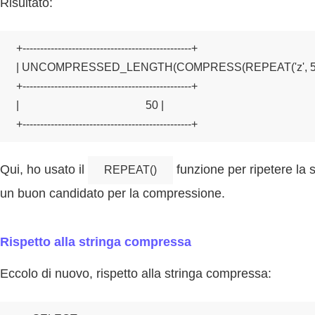
Risultato:
+------------------------------------------------+

| UNCOMPRESSED_LENGTH(COMPRESS(REPEAT('z', 50))
+------------------------------------------------+

|                                             50 |

+------------------------------------------------+
Qui, ho usato il
funzione per ripetere la s
REPEAT()
un buon candidato per la compressione.
Rispetto alla stringa compressa
Eccolo di nuovo, rispetto alla stringa compressa: