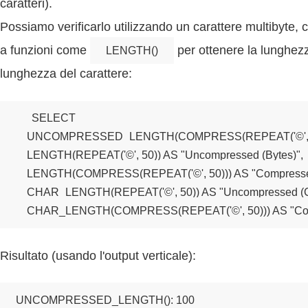
caratteri).
Possiamo verificarlo utilizzando un carattere multibyte, 
a funzioni come
per ottenere la lunghez
LENGTH()
lunghezza del carattere:
SELECT 

    UNCOMPRESSED_LENGTH(COMPRESS(REPEAT('©', 
    LENGTH(REPEAT('©', 50)) AS "Uncompressed (Bytes)",

    LENGTH(COMPRESS(REPEAT('©', 50))) AS "Compressed 
    CHAR_LENGTH(REPEAT('©', 50)) AS "Uncompressed (Ch
    CHAR_LENGTH(COMPRESS(REPEAT('©', 50))) AS "Com
Risultato (usando l'output verticale):
UNCOMPRESSED_LENGTH(): 100
