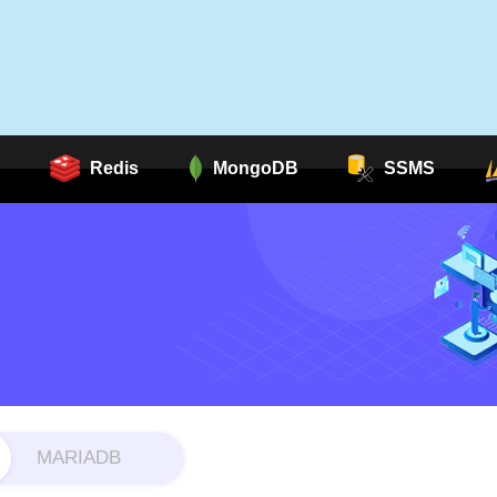
Redis
MongoDB
SSMS
MARIADB