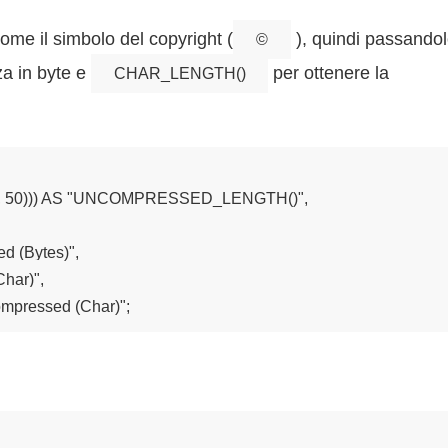
come il simbolo del copyright (
), quindi passando
©
za in byte e
per ottenere la
CHAR_LENGTH()
50))) AS "UNCOMPRESSED_LENGTH()",

(Bytes)",

ar)",

pressed (Char)";