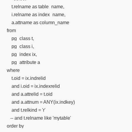
    t.relname as table_name,

    i.relname as index_name,

    a.attname as column_name

from

    pg_class t,

    pg_class i,

    pg_index ix,

    pg_attribute a

where

    t.oid = ix.indrelid

    and i.oid = ix.indexrelid

    and a.attrelid = t.oid

    and a.attnum = ANY(ix.indkey)

    and t.relkind = 'r'

   -- and t.relname like 'mytable'

order by
