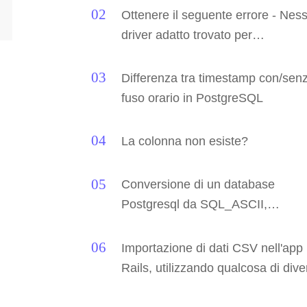
Ottenere il seguente errore - Nes
driver adatto trovato per
jdbc:postgresql://localhost:5432
Differenza tra timestamp con/sen
fuso orario in PostgreSQL
La colonna non esiste?
Conversione di un database
Postgresql da SQL_ASCII,
contenente tipi di codifica misti, a
UTF-8
Importazione di dati CSV nell'app
Rails, utilizzando qualcosa di div
dall'ID associazione