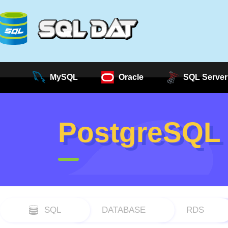
MySQL
Oracle
SQL Server
PostgreSQL
SQL
DATABASE
RDS