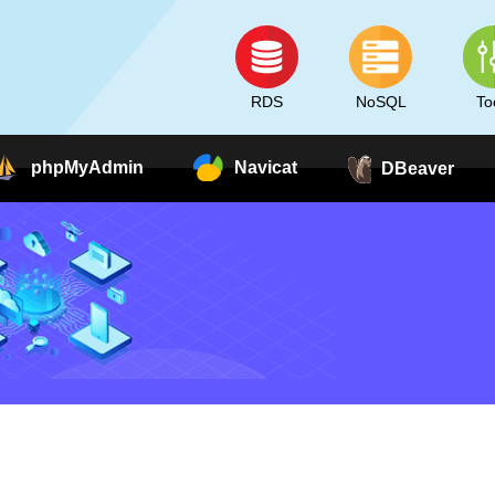
RDS
NoSQL
To
phpMyAdmin
Navicat
DBeaver