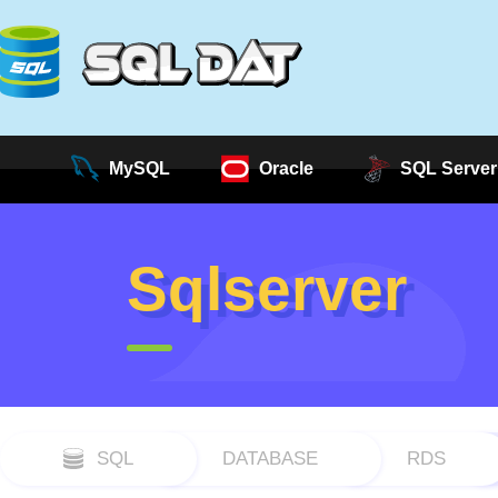
MySQL
Oracle
SQL Server
Sqlserver
SQL
DATABASE
RDS