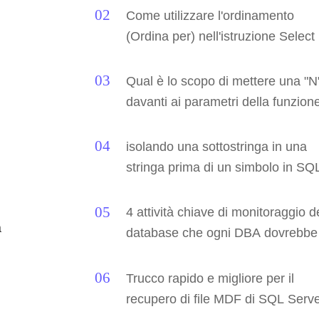
Come utilizzare l'ordinamento
(Ordina per) nell'istruzione Select 
SQL Server - Esercitazione su S
Server / TSQL Parte 109
Qual è lo scopo di mettere una "N
davanti ai parametri della funzione
TSQL?
isolando una sottostringa in una
stringa prima di un simbolo in SQ
Server 2008
4 attività chiave di monitoraggio d
a
database che ogni DBA dovrebbe
conoscere
Trucco rapido e migliore per il
recupero di file MDF di SQL Serv