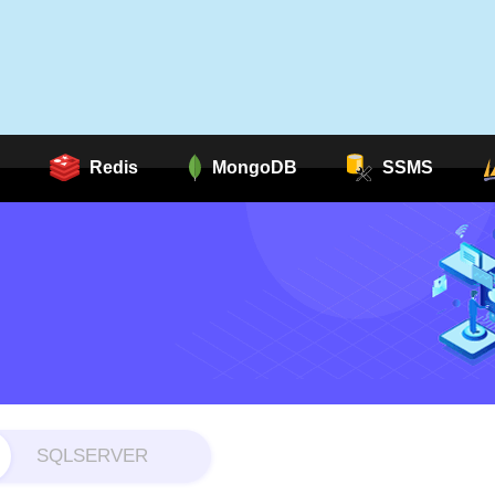
Redis
MongoDB
SSMS
SQLSERVER